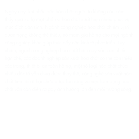
Ngày nay, khi nhắc đến hóa chất người ta không còn cảm
thấy quá xa lạ một phần vì hóa chất xuất hiện nhiều phục vụ
mục đích dân sinh. Ngành công nghiệp hóa chất chiếm vị trí
quan trọng không thể thiếu, nó tham gia hỗ trợ cho mọi ngành
công nghiệp khác giúp thúc đẩy nền kinh tế phát triển. Tuy
nhiên, ngành công nghiệp hóa chất hiện nay vẫn còn nhiều
hạn chế, các doanh nghiệp sản xuất hóa chất có thể còn thiếu
các trang, thiết bị an toàn hỗ trợ, một số loại hóa chất chứa
nhiều độc tố vẫn chưa được thay thế, công nghệ sản xuất hóa
chất tiên tiến ít hại chưa được lan rộng và việc lạm dụng hóa
chất vẫn còn diễn ra gây ảnh hưởng lớn đến môi trường sống.