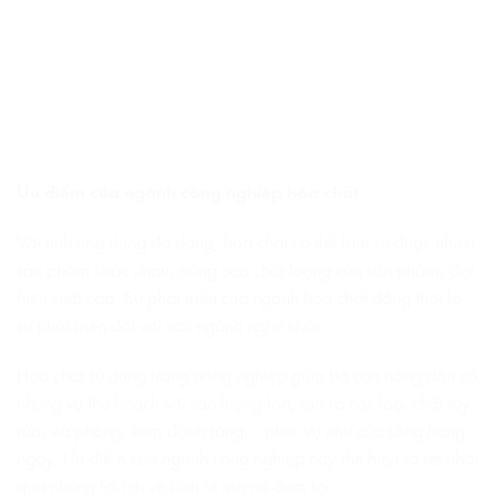
Ưu điểm của ngành công nghiệp hóa chất
Với tính ứng dụng đa dạng, hóa chất có thể làm ra được nhiều
sản phẩm khác nhau, nâng cao chất lượng của sản phẩm, đạt
hiệu suất cao. Sự phát triển của ngành hóa chất đồng thời là
sự phát triển đối với các ngành nghề khác.
Hóa chất sử dụng trong nông nghiệp giúp bà con nông dân có
những vụ thu hoạch với sản lượng lớn, tạo ra các loại chất tẩy
rửa, xà phòng, kem đánh răng,…phục vụ nhu cầu sống hàng
ngày. Ưu điểm của ngành công nghiệp này thể hiện rõ rệt nhất
qua những lợi ích về kinh tế mà nó đem lại.