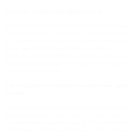
Tác hại đến từ ngành công nghiệp hóa chất
Bên cạnh những lợi ích lớn, chúng ta cũng không thể lãng quên
hay phủ nhận tác hại mà hóa chất gây ra đối với môi trường
sống. Ngành hóa chất là ngành đứng đầu với số lượng chất
thải lớn, gây ô nhiễm không khí, đất và cả nguồn nước.
Ngành công nghiệp hóa chất càng phát triển thì lượng chất
thải càng lớn, việc gia tăng chất thải gây thiếu hụt oxy là hậu
quả của ô nhiễm không khí.
3. Đánh giá tình hình phát triển của ngành công nghiệp
hóa chất
Cùng với sự phát triển của thời đại, công nghệ ứng dụng hiện
đại ra đời ngành hóa chất nước nhà chắc chắn sẽ còn phát
triển mạnh mẽ hơn và vươn tầm quốc tế. Khi vấn đề ô nhiễm
chất thải được cải thiện hóa chất sẽ được sử dụng phổ biến và