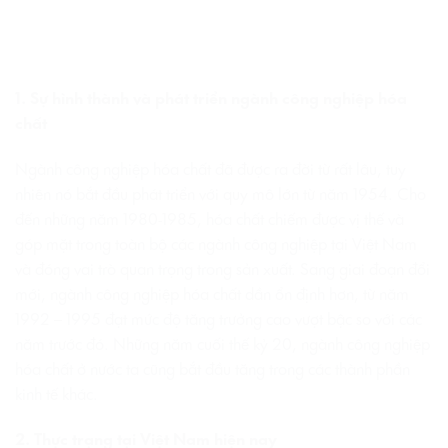
1. Sự hình thành và phát triển ngành công nghiệp hóa
chất
Ngành công nghiệp hóa chất đã được ra đời từ rất lâu, tuy
nhiên nó bắt đầu phát triển với quy mô lớn từ năm 1954. Cho
đến những năm 1980-1985, hóa chất chiếm được vị thế và
góp mặt trong toàn bộ các ngành công nghiệp tại Việt Nam
và đóng vai trò quan trọng trong sản xuất. Sang giai đoạn đổi
mới, ngành công nghiệp hóa chất dần ổn định hơn, từ năm
1992 – 1995 đạt mức độ tăng trưởng cao vượt bậc so với các
năm trước đó. Những năm cuối thế kỷ 20, ngành công nghiệp
hóa chất ở nước ta cũng bắt đầu tăng trong các thành phần
kinh tế khác.
2. Thực trạng tại Việt Nam hiện nay