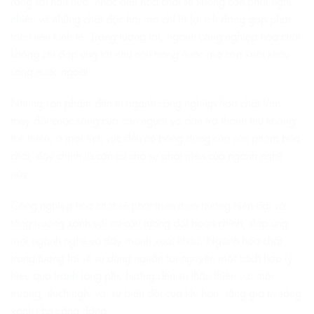
rộng rãi hơn nữa, nhắc đến hóa chất sẽ không còn phải nghĩ
nhiều về những chất độc hại mà chỉ là lợi ích đóng góp phát
triển nền kinh tế. Trong tương lai, ngành công nghiệp hóa chất
không chỉ đáp ứng tốt nhu cầu trong nước mà còn xuất khẩu
sang nước ngoài.
Những sản phẩm đến từ ngành công nghiệp hóa chất làm
thay đổi cuộc sống của con người và dần trở thành thứ không
thể thiếu, ở mọi lĩnh vực đều có bóng dáng của sản phẩm hóa
chất, đây chính là căn cứ cho sự phát triển của ngành nghề
này.
Công nghiệp hóa chất sẽ phát triển theo hướng hiện đại và
tăng trưởng xanh với cơ cấu tương đối hoàn chỉnh, đáp ứng
mọi ngành nghề và đẩy mạnh xuất khẩu. Ngành hóa chất
trong tương lai sẽ sử dụng nguồn tài nguyên một cách hợp lý
hiệu quả tránh lãng phí, hướng đến sự thân thiện với môi
trường, thích nghi với sự biến đổi của khí hậu, tăng giá trị sống
xanh cho cộng đồng.