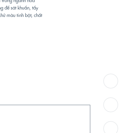
i trong ngành hoá
g để sát khuẩn, tẩy
khử màu tinh bột, chất