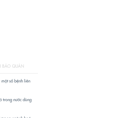
CH BẢO QUẢN
 một số bệnh liên
có trong nước dùng