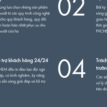
02
ọng lựa chọn những sản phẩm
Bất kỳ
xuất từ các quy trình công nghệ
sàng g
 cho quý khách hàng, quý đối
giao h
ọn hoàn hảo nhất phục vụ nhu
thời g
 xuất của họ
PVCHE
04
 trợ khách hàng 24/24
Trác
trườ
EM đầu tư đào tạo đội ngũ
ệp, có kinh nghiệm, kỹ năng
Các sả
 sẵn sàng giải đáp và hỗ trợ
xử lý 
tiêu d