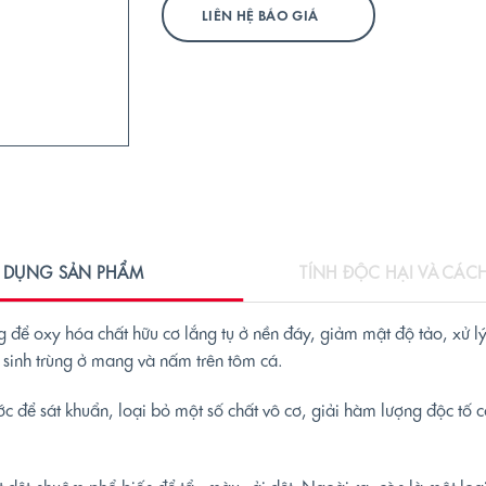
LIÊN HỆ BÁO GIÁ
DỤNG SẢN PHẨM
TÍNH ĐỘC HẠI VÀ CÁ
ể oxy hóa chất hữu cơ lắng tụ ở nền đáy, giảm mật độ tảo, xử lý
í sinh trùng ở mang và nấm trên tôm cá.
ớc để sát khuẩn, loại bỏ một số chất vô cơ, giải hàm lượng độc tố 