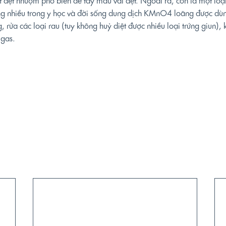
 dệt nhuộm phổ biến để tẩy màu vải dệt. Ngoài ra, còn là một loạ
g nhiều trong y học và đời sống dung dịch KMnO4 loãng được dùn
g, rửa các loại rau (tuy không huỷ diệt được nhiều loại trứng giun), 
 gas.