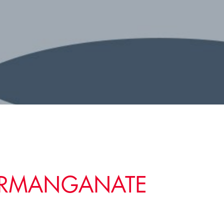
ERMANGANATE
)