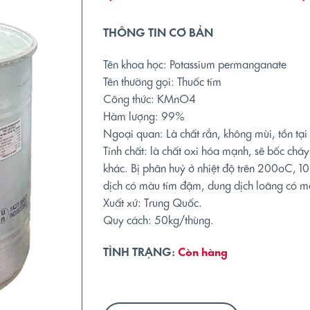
THÔNG TIN CƠ BẢN
Tên khoa học: Potassium permanganate
Tên thường gọi: Thuốc tím
Công thức: KMnO4
Hàm lượng: 99%
Ngoại quan: Là chất rắn, không mùi, tồn tại
Tính chất: là chất oxi hóa mạnh, sẽ bốc cháy
khác. Bị phân huỷ ở nhiệt độ trên 200oC, 
dịch có màu tím đậm, dung dịch loãng có m
Xuất xứ: Trung Quốc.
Quy cách: 50kg/thùng.
TÌNH TRẠNG:
Còn hàng