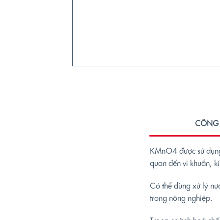
CÔNG 
KMnO4 được sử dụng đ
quan đến vi khuẩn, k
Có thể dùng xử lý nư
trong nông nghiệp.