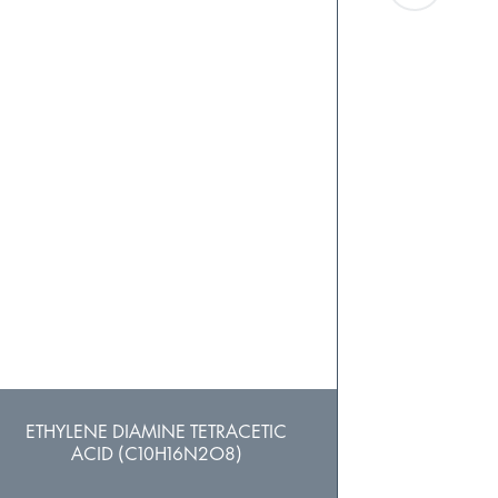
ETHYLENE DIAMINE TETRACETIC
POLYALU
ACID (C10H16N2O8)